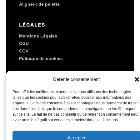
Aligneur de palette
LÉGALES
Mentions Légales
CGU
CGV
Politique de cookies
LES SOCIÉTÉS DU GROUPE
Gérer le consentement
METALINOX
Pour offrir les meilleures expériences, nous utilisons des technologies
SODILEVE
telles que les cookies pour stocker et/ou accéder aux informations des
SMAI
appareils. Le fait de consentir à ces technologies nous permettra de traiter
des données telles que le comportement de navigation ou les ID uniques
GROUPE SM3I
sur ce site. Le fait de ne pas consentir ou de retirer son consentement peut
avoir un effet négatif sur certaines caractéristiques et fonctions.
Accepter