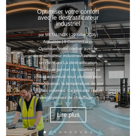
Optimiser votre confort
avec le destratificateur
industriel
par
METALINOX
|
29 juillet 2026
|
Actualités
| 0 Commentaires
Optimiser votre confort avec le
destratificateur industrielÀ retenir en
un clin d’œil La déstratification
thermique permet de rabattre l'air
chaud accumulé sous plafond pour
homogénéiser la température de vos
grands volumes. Ce procédé réduit
vos dépenses de chauffage...
Lire plus