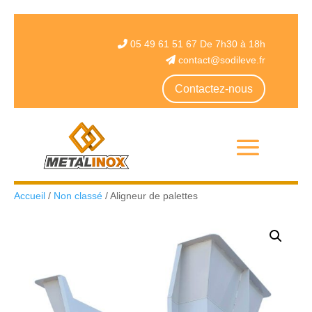
05 49 61 51 67 De 7h30 à 18h
contact@sodileve.fr
Contactez-nous
Accueil
/
Non classé
/ Aligneur de palettes