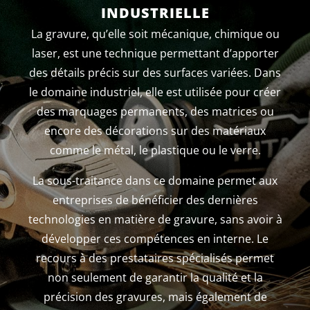
INDUSTRIELLE
La gravure, qu’elle soit mécanique, chimique ou
laser, est une technique permettant d’apporter
des détails précis sur des surfaces variées. Dans
le domaine industriel, elle est utilisée pour créer
des marquages permanents, des matrices ou
encore des décorations sur des matériaux
comme le métal, le plastique ou le verre.
La sous-traitance dans ce domaine permet aux
entreprises de bénéficier des dernières
technologies en matière de gravure, sans avoir à
développer ces compétences en interne. Le
recours à des prestataires spécialisés permet
non seulement de garantir la qualité et la
précision des gravures, mais également de