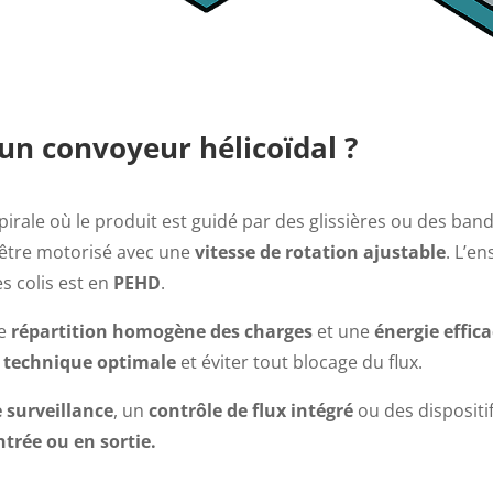
n convoyeur hélicoïdal ?
pirale où le produit est guidé par des glissières ou des ba
t être motorisé avec une
vitesse de rotation ajustable
. L’e
es colis est en
PEHD
.
ne
répartition homogène des charges
et une
énergie effic
 technique optimale
et éviter tout blocage du flux.
 surveillance
, un
contrôle de flux intégré
ou des dispositi
ntrée ou en sortie.