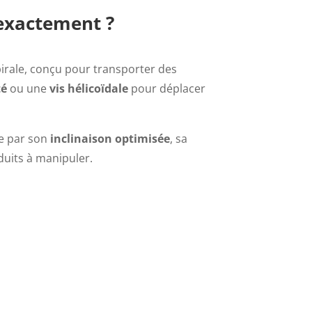
 exactement ?
rale, conçu pour transporter des
té
ou une
vis hélicoïdale
pour déplacer
ue par son
inclinaison optimisée
, sa
duits à manipuler.