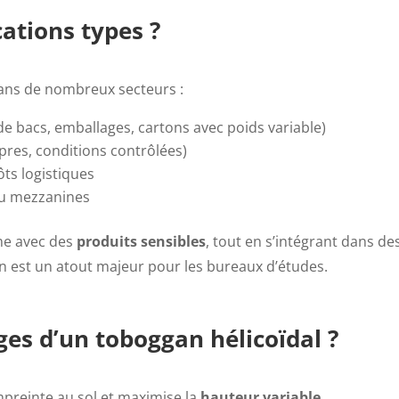
cations types ?
dans de nombreux secteurs :
de bacs, emballages, cartons avec poids variable)
res, conditions contrôlées)
ts logistiques
ou mezzanines
me avec des
produits sensibles
, tout en s’intégrant dans de
on est un atout majeur pour les bureaux d’études.
ges d’un toboggan hélicoïdal ?
’empreinte au sol et maximise la
hauteur variable
.