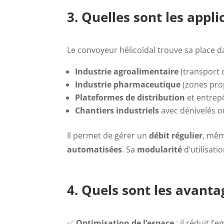
3. Quelles sont les appli
Le convoyeur hélicoïdal trouve sa place 
Industrie agroalimentaire
(transport 
Industrie pharmaceutique
(zones prop
Plateformes de distribution
et entrepô
Chantiers industriels
avec dénivelés 
Il permet de gérer un
débit régulier
, mê
automatisées
. Sa
modularité
d’utilisati
4. Quels sont les avanta
✅
Optimisation de l’espace
: il réduit l