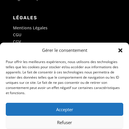
LÉGALES
Mentions Légales
CGU
CGV
Politique de cookies
Gérer le consentement
Pour offrir les meilleures expériences, nous utilisons des technologies
LES SOCIÉTÉS DU GROUPE
telles que les cookies pour stocker et/ou accéder aux informations des
appareils. Le fait de consentir à ces technologies nous permettra de
METALINOX
traiter des données telles que le comportement de navigation ou les ID
SODILEVE
uniques sur ce site. Le fait de ne pas consentir ou de retirer son
consentement peut avoir un effet négatif sur certaines caractéristiques
SMAI
et fonctions.
GROUPE SM3I
Accepter
Refuser