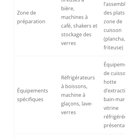
l’assemblage
bière,
Zone de
des plats et
machines à
préparation
zone de
café, shakers et
cuisson
stockage des
(plancha,
verres
friteuse)
Équipements
de cuisson,
Réfrigérateurs
hotte
à boissons,
Équipements
d’extraction,
machine à
spécifiques
bain-marie,
glaçons, lave-
vitrine
verres
réfrigérée de
présentation