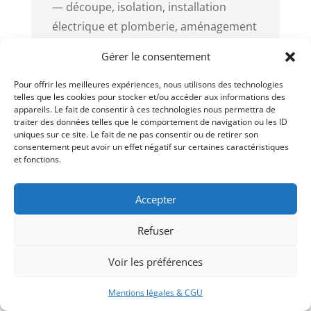
— découpe, isolation, installation
électrique et plomberie, aménagement
intérieur/extérieur — assurent une
Gérer le consentement
structure fonctionnelle en quelques
semaines. Pour concrétiser ce projet,
Pour offrir les meilleures expériences, nous utilisons des technologies
telles que les cookies pour stocker et/ou accéder aux informations des
des experts en
chaudronnerie
appareils. Le fait de consentir à ces technologies nous permettra de
industrielle
peuvent vous
traiter des données telles que le comportement de navigation ou les ID
uniques sur ce site. Le fait de ne pas consentir ou de retirer son
accompagner, garantissant un résultat
consentement peut avoir un effet négatif sur certaines caractéristiques
et fonctions.
sur mesure et professionnel.
Le container bar mobile :
solution
Accepter
innovante pour la restauration
Refuser
itinérante
. Flexibilité, personnalisation
et robustesse en font
un atout
Voir les préférences
majeur
. Le container high cube
optimise espace et intégration
Mentions légales & CGU
d’équipements professionnels
.